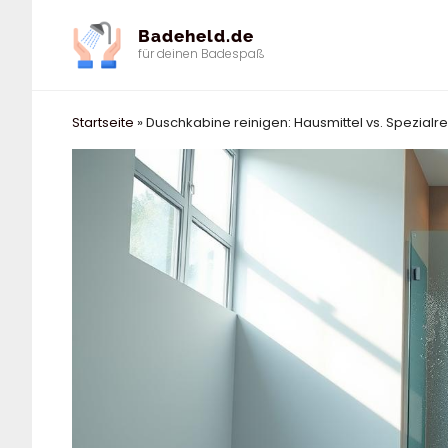
Zum
Badeheld.de
Inhalt
für deinen Badespaß
springen
Startseite
»
Duschkabine reinigen: Hausmittel vs. Spezialrein