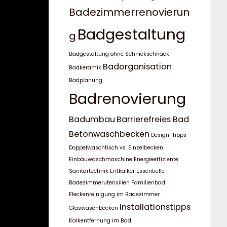
Badezimmerrenovierun
Badgestaltung
g
Badgestaltung ohne Schnickschnack
Badorganisation
Badkeramik
Badplanung
Badrenovierung
Badumbau
Barrierefreies Bad
Betonwaschbecken
Design-Tipps
Doppelwaschtisch vs. Einzelbecken
Einbauwaschmaschine
Energieeffiziente
Sanitärtechnik
Entkalker
Essentielle
Badezimmerutensilien
Familienbad
Fleckenreinigung im Badezimmer
Installationstipps
Glaswaschbecken
Kalkentfernung im Bad