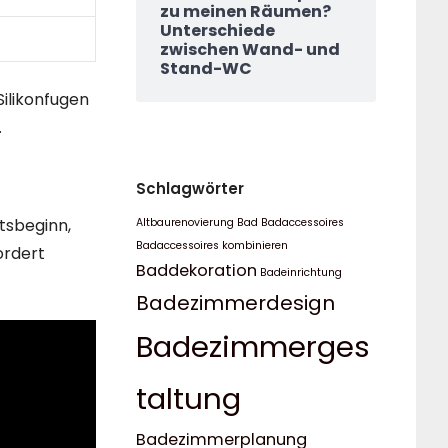
zu meinen Räumen?
Unterschiede
zwischen Wand- und
Stand-WC
Silikonfugen
.
Schlagwörter
itsbeginn,
Altbaurenovierung Bad
Badaccessoires
Badaccessoires kombinieren
ordert
Baddekoration
Badeinrichtung
Badezimmerdesign
Badezimmerges
taltung
Badezimmerplanung