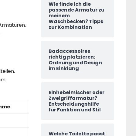
Wie finde ich die
passende Armatur zu
meinem
Waschbecken? Tipps
 Armaturen.
zur Kombination
m
Badaccessoires
richtig platzieren:
Ordnung und Design
im Einklang
eilen.
 im
Einhebelmischer oder
Zweigriffarmatur?
Entscheidungshilfe
hme
für Funktion und Stil
Welche Toilette passt