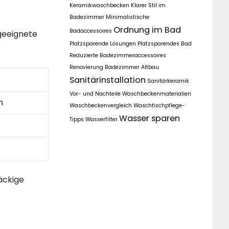
Keramikwaschbecken
Klarer Stil im
Badezimmer
Minimalistische
Ordnung im Bad
Badaccessoires
geeignete
Platzsparende Lösungen
Platzsparendes Bad
Reduzierte Badezimmeraccessoires
Renovierung Badezimmer Altbau
Sanitärinstallation
Sanitärkeramik
Vor- und Nachteile
Waschbeckenmaterialien
n
Waschbeckenvergleich
Waschtischpflege-
Wasser sparen
Tipps
Wasserfilter
äckige