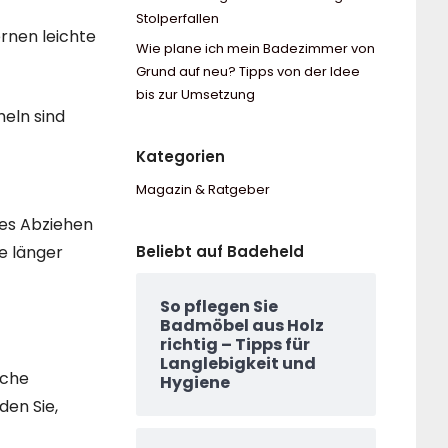
Stolperfallen
ernen leichte
Wie plane ich mein Badezimmer von
Grund auf neu? Tipps von der Idee
bis zur Umsetzung
eln sind
Kategorien
Magazin & Ratgeber
zes Abziehen
Beliebt auf Badeheld
e länger
So pflegen Sie
Badmöbel aus Holz
richtig – Tipps für
Langlebigkeit und
iche
Hygiene
den Sie,