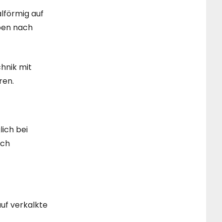
lförmig auf
ben nach
hnik mit
ren.
ich bei
ich
uf verkalkte