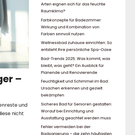
Arten eignen sich für das feuchte
Raumklima?
Farbkonzepte für Badezimmer:
Wirkung und Kombination von
Farben sinnvoll nutzen
Wellnessbad zuhause einrichten: So
entsteht Ihre persönliche Spa-Oase
Bad-Trends 2025: Was kommt, was
bleibt, was geht? Ein Ausblick für
Planende und Renovierende
ger –
Feuchtigkeit und Schimmel im Bad:
Ursachen erkennen und gezielt
bekämpfen
Sicheres Bad für Senioren gestalten:
fenreste und
Worauf bei Einrichtung und
iese nicht
Ausstattung geachtet werden muss
Fehler vermeiden bei der
Badsanierung – die zehn häufigsten