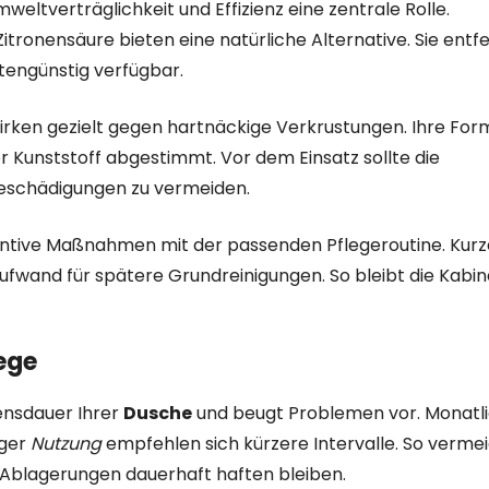
ltverträglichkeit und Effizienz eine zentrale Rolle.
itronensäure bieten eine natürliche Alternative. Sie entf
engünstig verfügbar.
rken gezielt gegen hartnäckige Verkrustungen. Ihre Form
 Kunststoff abgestimmt. Vor dem Einsatz sollte die
Beschädigungen zu vermeiden.
entive Maßnahmen mit der passenden Pflegeroutine. Kur
fwand für spätere Grundreinigungen. So bleibt die Kabin
ege
bensdauer Ihrer
Dusche
und beugt Problemen vor. Monatl
iger
Nutzung
empfehlen sich kürzere Intervalle. So vermei
Ablagerungen dauerhaft haften bleiben.