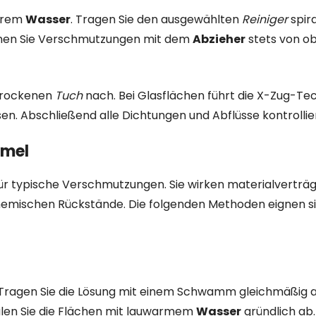
larem
Wasser
. Tragen Sie den ausgewählten
Reiniger
spira
fernen Sie Verschmutzungen mit dem
Abzieher
stets von o
 trockenen
Tuch
nach. Bei Glasflächen führt die X-Zug-Tec
n. Abschließend alle Dichtungen und Abflüsse kontrollie
mmel
ür typische Verschmutzungen. Sie wirken materialverträgl
hemischen Rückstände. Die folgenden Methoden eignen s
. Tragen Sie die Lösung mit einem Schwamm gleichmäßig a
len Sie die Flächen mit lauwarmem
Wasser
gründlich ab.