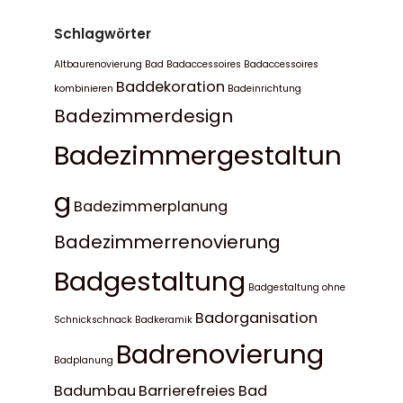
Schlagwörter
Altbaurenovierung Bad
Badaccessoires
Badaccessoires
Baddekoration
kombinieren
Badeinrichtung
Badezimmerdesign
Badezimmergestaltun
g
Badezimmerplanung
Badezimmerrenovierung
Badgestaltung
Badgestaltung ohne
Badorganisation
Schnickschnack
Badkeramik
Badrenovierung
Badplanung
Badumbau
Barrierefreies Bad