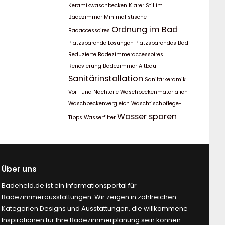
Keramikwaschbecken
Klarer Stil im
Badezimmer
Minimalistische
Ordnung im Bad
Badaccessoires
Platzsparende Lösungen
Platzsparendes Bad
Reduzierte Badezimmeraccessoires
Renovierung Badezimmer Altbau
Sanitärinstallation
Sanitärkeramik
Vor- und Nachteile
Waschbeckenmaterialien
Waschbeckenvergleich
Waschtischpflege-
Wasser sparen
Tipps
Wasserfilter
Über uns
Badeheld.de ist ein Informationsportal für
Badezimmerausstattungen. Wir zeigen in zahlreichen
Kategorien Designs und Ausstattungen, die willkommene
Inspirationen für Ihre Badezimmerplanung sein können