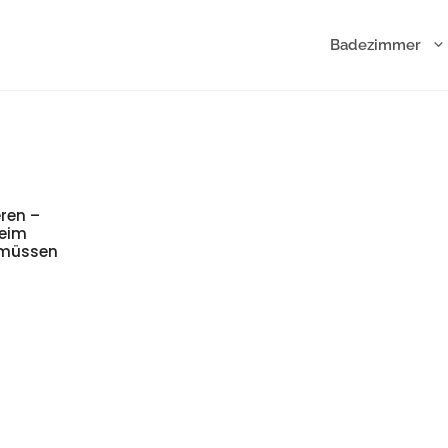
Badezimmer
ren –
beim
 müssen