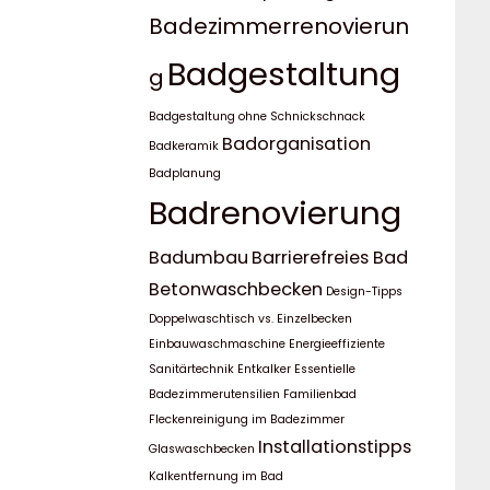
Badezimmerrenovierun
Badgestaltung
g
Badgestaltung ohne Schnickschnack
Badorganisation
Badkeramik
Badplanung
Badrenovierung
Badumbau
Barrierefreies Bad
Betonwaschbecken
Design-Tipps
Doppelwaschtisch vs. Einzelbecken
Einbauwaschmaschine
Energieeffiziente
Sanitärtechnik
Entkalker
Essentielle
Badezimmerutensilien
Familienbad
Fleckenreinigung im Badezimmer
Installationstipps
Glaswaschbecken
Kalkentfernung im Bad