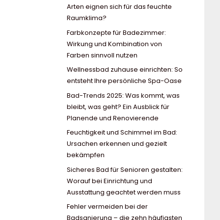
Arten eignen sich für das feuchte
Raumklima?
Farbkonzepte für Badezimmer:
Wirkung und Kombination von
Farben sinnvoll nutzen
Wellnessbad zuhause einrichten: So
entsteht Ihre persönliche Spa-Oase
Bad-Trends 2025: Was kommt, was
bleibt, was geht? Ein Ausblick für
Planende und Renovierende
Feuchtigkeit und Schimmel im Bad:
Ursachen erkennen und gezielt
bekämpfen
Sicheres Bad für Senioren gestalten:
Worauf bei Einrichtung und
Ausstattung geachtet werden muss
Fehler vermeiden bei der
Badsanierung – die zehn häufigsten