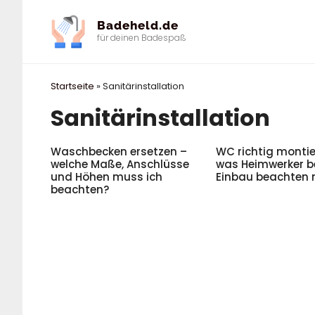
Zum
Badeheld.de
Inhalt
für deinen Badespaß
springen
Startseite
»
Sanitärinstallation
Sanitärinstallation
Waschbecken ersetzen –
WC richtig montie
welche Maße, Anschlüsse
was Heimwerker 
und Höhen muss ich
Einbau beachten
beachten?