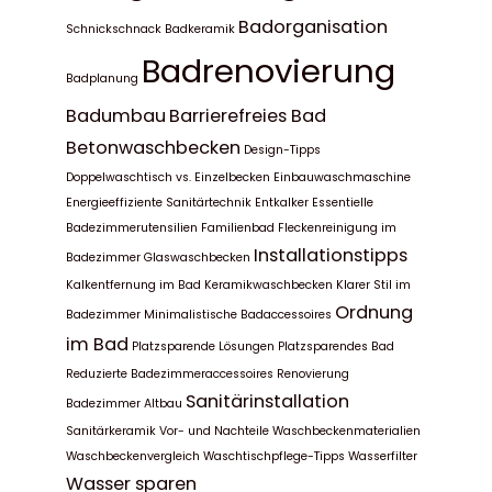
Badorganisation
Schnickschnack
Badkeramik
Badrenovierung
Badplanung
Badumbau
Barrierefreies Bad
Betonwaschbecken
Design-Tipps
Doppelwaschtisch vs. Einzelbecken
Einbauwaschmaschine
Energieeffiziente Sanitärtechnik
Entkalker
Essentielle
Badezimmerutensilien
Familienbad
Fleckenreinigung im
Installationstipps
Badezimmer
Glaswaschbecken
Kalkentfernung im Bad
Keramikwaschbecken
Klarer Stil im
Ordnung
Badezimmer
Minimalistische Badaccessoires
im Bad
Platzsparende Lösungen
Platzsparendes Bad
Reduzierte Badezimmeraccessoires
Renovierung
Sanitärinstallation
Badezimmer Altbau
Sanitärkeramik
Vor- und Nachteile
Waschbeckenmaterialien
Waschbeckenvergleich
Waschtischpflege-Tipps
Wasserfilter
Wasser sparen