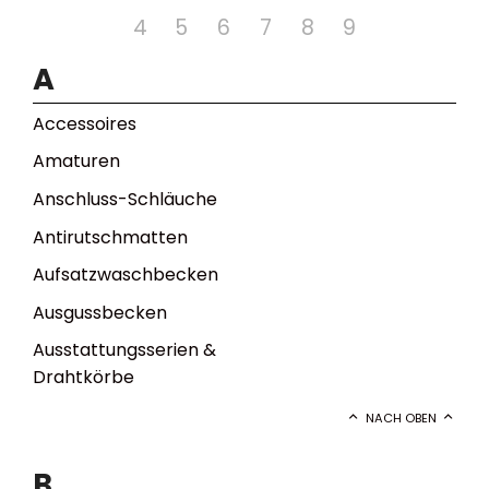
4
5
6
7
8
9
A
Accessoires
Amaturen
Anschluss-Schläuche
Antirutschmatten
Aufsatzwaschbecken
Ausgussbecken
Ausstattungsserien &
Drahtkörbe
NACH OBEN
B