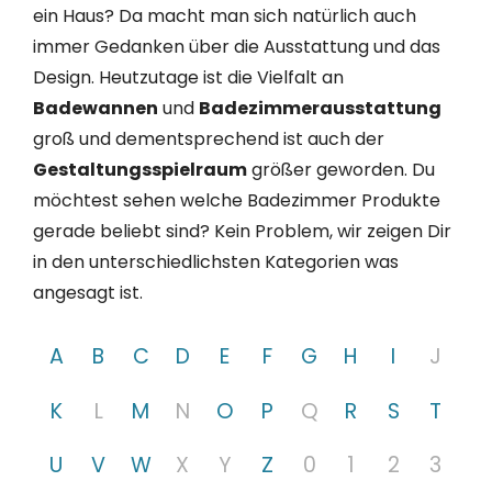
ein Haus? Da macht man sich natürlich auch
immer Gedanken über die Ausstattung und das
Design. Heutzutage ist die Vielfalt an
Badewannen
und
Badezimmerausstattung
groß und dementsprechend ist auch der
Gestaltungsspielraum
größer geworden. Du
möchtest sehen welche Badezimmer Produkte
gerade beliebt sind? Kein Problem, wir zeigen Dir
in den unterschiedlichsten Kategorien was
angesagt ist.
A
B
C
D
E
F
G
H
I
J
K
L
M
N
O
P
Q
R
S
T
U
V
W
X
Y
Z
0
1
2
3