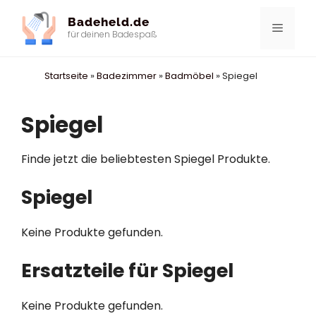
Zum
Badeheld.de
Inhalt
Menü
für deinen Badespaß
springen
Startseite
»
Badezimmer
»
Badmöbel
»
Spiegel
Spiegel
Finde jetzt die beliebtesten Spiegel Produkte.
Spiegel
Keine Produkte gefunden.
Ersatzteile für Spiegel
Keine Produkte gefunden.