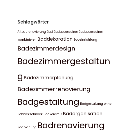
Schlagwörter
Altbaurenovierung Bad
Badaccessoires
Badaccessoires
Baddekoration
kombinieren
Badeinrichtung
Badezimmerdesign
Badezimmergestaltun
g
Badezimmerplanung
Badezimmerrenovierung
Badgestaltung
Badgestaltung ohne
Badorganisation
Schnickschnack
Badkeramik
Badrenovierung
Badplanung