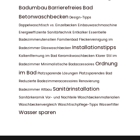
Badumbau
Barrierefreies Bad
Betonwaschbecken
Design-Tipps
Doppelwaschtisch vs. Einzelbecken
Einbauwaschmaschine
Energieeffiziente Sanitärtechnik
Entkalker
Essentielle
Badezimmerutensilien
Familienbad
Fleckenreinigung im
Installationstipps
Badezimmer
Glaswaschbecken
Kalkentfernung im Bad
Keramikwaschbecken
Klarer Stil im
Ordnung
Badezimmer
Minimalistische Badaccessoires
im Bad
Platzsparende Lösungen
Platzsparendes Bad
Reduzierte Badezimmeraccessoires
Renovierung
Sanitärinstallation
Badezimmer Altbau
Sanitärkeramik
Vor- und Nachteile
Waschbeckenmaterialien
Waschbeckenvergleich
Waschtischpflege-Tipps
Wasserfilter
Wasser sparen