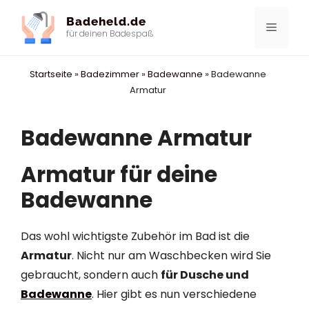
Zum
Badeheld.de
Inhalt
Menü
für deinen Badespaß
springen
Startseite
»
Badezimmer
»
Badewanne
»
Badewanne
Armatur
Badewanne Armatur
Armatur für deine
Badewanne
Das wohl wichtigste Zubehör im Bad ist die
Armatur
. Nicht nur am Waschbecken wird Sie
gebraucht, sondern auch
für Dusche und
Badewanne
. Hier gibt es nun verschiedene