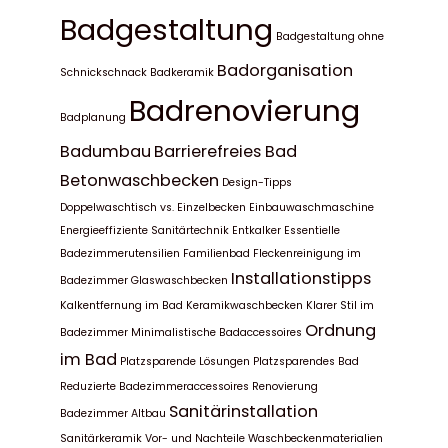
Badgestaltung
Badgestaltung ohne
Badorganisation
Schnickschnack
Badkeramik
Badrenovierung
Badplanung
Badumbau
Barrierefreies Bad
Betonwaschbecken
Design-Tipps
Doppelwaschtisch vs. Einzelbecken
Einbauwaschmaschine
Energieeffiziente Sanitärtechnik
Entkalker
Essentielle
Badezimmerutensilien
Familienbad
Fleckenreinigung im
Installationstipps
Badezimmer
Glaswaschbecken
Kalkentfernung im Bad
Keramikwaschbecken
Klarer Stil im
Ordnung
Badezimmer
Minimalistische Badaccessoires
im Bad
Platzsparende Lösungen
Platzsparendes Bad
Reduzierte Badezimmeraccessoires
Renovierung
Sanitärinstallation
Badezimmer Altbau
Sanitärkeramik
Vor- und Nachteile
Waschbeckenmaterialien