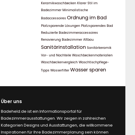
Keramikwaschbecken
Klarer Stil im
Badezimmer
Minimalistische
Ordnung im Bad
Badaccessoires
Platzsparende Lösungen
Platzsparendes Bad
Reduzierte Badezimmeraccessoires
Renovierung Badezimmer Altbau
Sanitärinstallation
Sanitärkeramik
Vor- und Nachteile
Waschbeckenmaterialien
Waschbeckenvergleich
Waschtischpflege-
Wasser sparen
Tipps
Wasserfilter
Über uns
Badeheld.de ist ein Informationsportal für
Badezimmerausstattungen. Wir zeigen in zahlreichen
Kategorien Designs und Ausstattungen, die willkommene
Inspirationen für Ihre Badezimmerplanung sein können