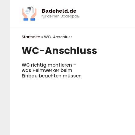
Zum
Badeheld.de
Inhalt
für deinen Badespaß
springen
Startseite
»
WC-Anschluss
WC-Anschluss
WC richtig montieren –
was Heimwerker beim
Einbau beachten müssen