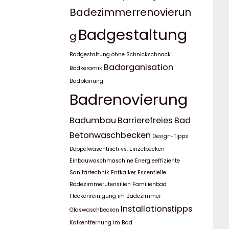
Badezimmerrenovierun
Badgestaltung
g
Badgestaltung ohne Schnickschnack
Badorganisation
Badkeramik
Badplanung
Badrenovierung
Badumbau
Barrierefreies Bad
Betonwaschbecken
Design-Tipps
Doppelwaschtisch vs. Einzelbecken
Einbauwaschmaschine
Energieeffiziente
Sanitärtechnik
Entkalker
Essentielle
Badezimmerutensilien
Familienbad
Fleckenreinigung im Badezimmer
Installationstipps
Glaswaschbecken
Kalkentfernung im Bad