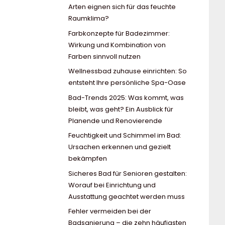
Arten eignen sich für das feuchte
Raumklima?
Farbkonzepte für Badezimmer:
Wirkung und Kombination von
Farben sinnvoll nutzen
Wellnessbad zuhause einrichten: So
entsteht Ihre persönliche Spa-Oase
Bad-Trends 2025: Was kommt, was
bleibt, was geht? Ein Ausblick für
Planende und Renovierende
Feuchtigkeit und Schimmel im Bad:
Ursachen erkennen und gezielt
bekämpfen
Sicheres Bad für Senioren gestalten:
Worauf bei Einrichtung und
Ausstattung geachtet werden muss
Fehler vermeiden bei der
Badsanierung – die zehn häufigsten