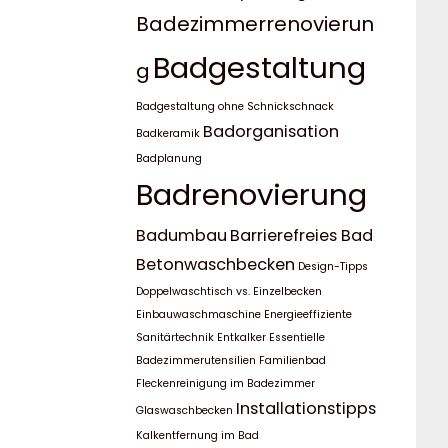
Badezimmerrenovierun
Badgestaltung
g
Badgestaltung ohne Schnickschnack
Badorganisation
Badkeramik
Badplanung
Badrenovierung
Badumbau
Barrierefreies Bad
Betonwaschbecken
Design-Tipps
Doppelwaschtisch vs. Einzelbecken
Einbauwaschmaschine
Energieeffiziente
Sanitärtechnik
Entkalker
Essentielle
Badezimmerutensilien
Familienbad
Fleckenreinigung im Badezimmer
Installationstipps
Glaswaschbecken
Kalkentfernung im Bad