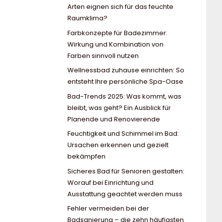
Arten eignen sich für das feuchte
Raumklima?
Farbkonzepte für Badezimmer:
Wirkung und Kombination von
Farben sinnvoll nutzen
Wellnessbad zuhause einrichten: So
entsteht Ihre persönliche Spa-Oase
Bad-Trends 2025: Was kommt, was
bleibt, was geht? Ein Ausblick für
Planende und Renovierende
Feuchtigkeit und Schimmel im Bad:
Ursachen erkennen und gezielt
bekämpfen
Sicheres Bad für Senioren gestalten:
Worauf bei Einrichtung und
Ausstattung geachtet werden muss
Fehler vermeiden bei der
Badsanierung – die zehn häufigsten