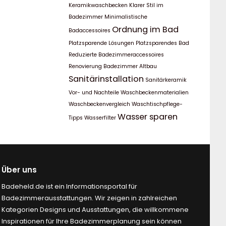
Keramikwaschbecken
Klarer Stil im
Badezimmer
Minimalistische
Ordnung im Bad
Badaccessoires
Platzsparende Lösungen
Platzsparendes Bad
Reduzierte Badezimmeraccessoires
Renovierung Badezimmer Altbau
Sanitärinstallation
Sanitärkeramik
Vor- und Nachteile
Waschbeckenmaterialien
Waschbeckenvergleich
Waschtischpflege-
Wasser sparen
Tipps
Wasserfilter
Über uns
Badeheld.de ist ein Informationsportal für
Badezimmerausstattungen. Wir zeigen in zahlreichen
Kategorien Designs und Ausstattungen, die willkommene
Inspirationen für Ihre Badezimmerplanung sein können