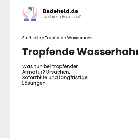
Zum
Badeheld.de
Inhalt
für deinen Badespaß
springen
Startseite
»
Tropfende Wasserhahn
Tropfende Wasserhah
Was tun bei tropfender
Armatur? Ursachen,
Soforthilfe und langfristige
Lösungen