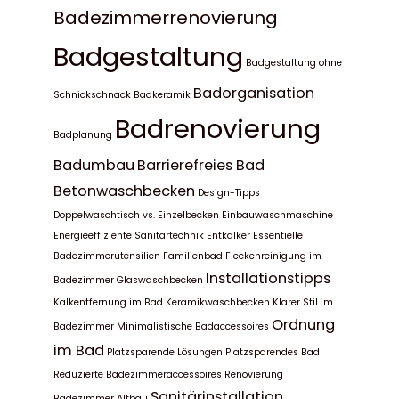
Badezimmerrenovierung
Badgestaltung
Badgestaltung ohne
Badorganisation
Schnickschnack
Badkeramik
Badrenovierung
Badplanung
Badumbau
Barrierefreies Bad
Betonwaschbecken
Design-Tipps
Doppelwaschtisch vs. Einzelbecken
Einbauwaschmaschine
Energieeffiziente Sanitärtechnik
Entkalker
Essentielle
Badezimmerutensilien
Familienbad
Fleckenreinigung im
Installationstipps
Badezimmer
Glaswaschbecken
Kalkentfernung im Bad
Keramikwaschbecken
Klarer Stil im
Ordnung
Badezimmer
Minimalistische Badaccessoires
im Bad
Platzsparende Lösungen
Platzsparendes Bad
Reduzierte Badezimmeraccessoires
Renovierung
Sanitärinstallation
Badezimmer Altbau