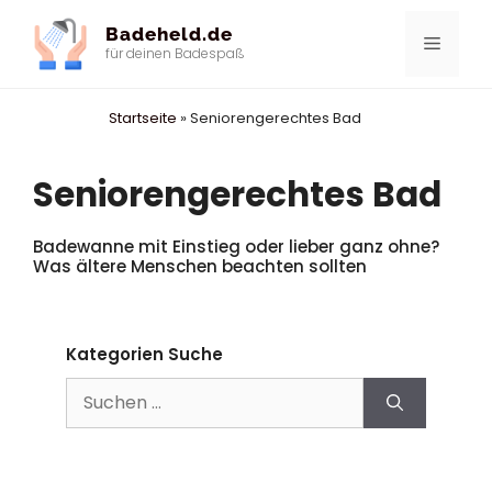
Zum
Badeheld.de
Inhalt
Menü
für deinen Badespaß
springen
Startseite
»
Seniorengerechtes Bad
Seniorengerechtes Bad
Badewanne mit Einstieg oder lieber ganz ohne?
Was ältere Menschen beachten sollten
Kategorien Suche
Suchen
nach: