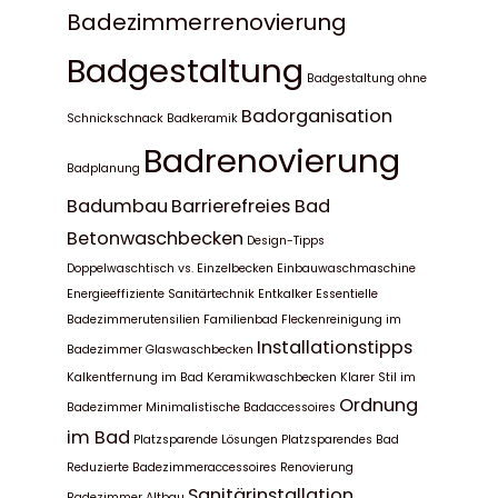
Badezimmerrenovierung
Badgestaltung
Badgestaltung ohne
Badorganisation
Schnickschnack
Badkeramik
Badrenovierung
Badplanung
Badumbau
Barrierefreies Bad
Betonwaschbecken
Design-Tipps
Doppelwaschtisch vs. Einzelbecken
Einbauwaschmaschine
Energieeffiziente Sanitärtechnik
Entkalker
Essentielle
Badezimmerutensilien
Familienbad
Fleckenreinigung im
Installationstipps
Badezimmer
Glaswaschbecken
Kalkentfernung im Bad
Keramikwaschbecken
Klarer Stil im
Ordnung
Badezimmer
Minimalistische Badaccessoires
im Bad
Platzsparende Lösungen
Platzsparendes Bad
Reduzierte Badezimmeraccessoires
Renovierung
Sanitärinstallation
Badezimmer Altbau