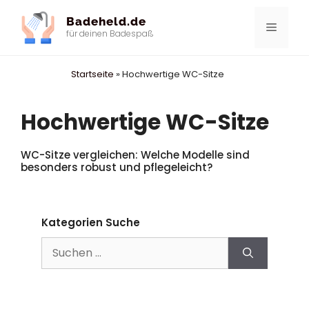
Zum
Badeheld.de
Inhalt
Menü
für deinen Badespaß
springen
Startseite
»
Hochwertige WC-Sitze
Hochwertige WC-Sitze
WC-Sitze vergleichen: Welche Modelle sind
besonders robust und pflegeleicht?
Kategorien Suche
Suchen
nach: