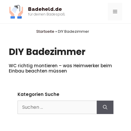
Zum
Badeheld.de
Inhalt
Menü
für deinen Badespaß
springen
Startseite
»
DIY Badezimmer
DIY Badezimmer
WC richtig montieren – was Heimwerker beim
Einbau beachten müssen
Kategorien Suche
Suchen
nach: