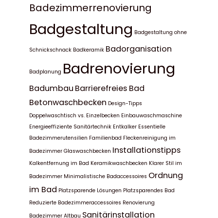
Badezimmerrenovierung
Badgestaltung
Badgestaltung ohne
Badorganisation
Schnickschnack
Badkeramik
Badrenovierung
Badplanung
Badumbau
Barrierefreies Bad
Betonwaschbecken
Design-Tipps
Doppelwaschtisch vs. Einzelbecken
Einbauwaschmaschine
Energieeffiziente Sanitärtechnik
Entkalker
Essentielle
Badezimmerutensilien
Familienbad
Fleckenreinigung im
Installationstipps
Badezimmer
Glaswaschbecken
Kalkentfernung im Bad
Keramikwaschbecken
Klarer Stil im
Ordnung
Badezimmer
Minimalistische Badaccessoires
im Bad
Platzsparende Lösungen
Platzsparendes Bad
Reduzierte Badezimmeraccessoires
Renovierung
Sanitärinstallation
Badezimmer Altbau