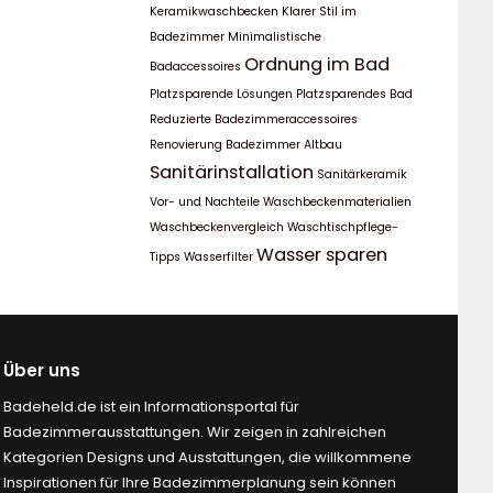
Keramikwaschbecken
Klarer Stil im
Badezimmer
Minimalistische
Ordnung im Bad
Badaccessoires
Platzsparende Lösungen
Platzsparendes Bad
Reduzierte Badezimmeraccessoires
Renovierung Badezimmer Altbau
Sanitärinstallation
Sanitärkeramik
Vor- und Nachteile
Waschbeckenmaterialien
Waschbeckenvergleich
Waschtischpflege-
Wasser sparen
Tipps
Wasserfilter
Über uns
Badeheld.de ist ein Informationsportal für
Badezimmerausstattungen. Wir zeigen in zahlreichen
Kategorien Designs und Ausstattungen, die willkommene
Inspirationen für Ihre Badezimmerplanung sein können