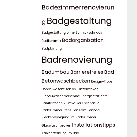
Badezimmerrenovierun
Badgestaltung
g
Badgestaltung ohne Schnickschnack
Badorganisation
Badkeramik
Badplanung
Badrenovierung
Badumbau
Barrierefreies Bad
Betonwaschbecken
Design-Tipps
Doppelwaschtisch vs. Einzelbecken
Einbauwaschmaschine
Energieeffiziente
Sanitärtechnik
Entkalker
Essentielle
Badezimmerutensilien
Familienbad
Fleckenreinigung im Badezimmer
Installationstipps
Glaswaschbecken
Kalkentfernung im Bad