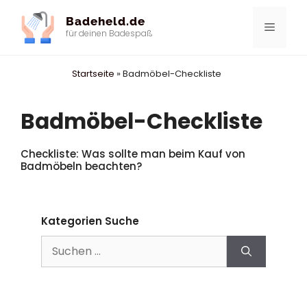
Zum
Badeheld.de
Inhalt
Menü
für deinen Badespaß
springen
Startseite
»
Badmöbel-Checkliste
Badmöbel-Checkliste
Checkliste: Was sollte man beim Kauf von
Badmöbeln beachten?
Kategorien Suche
Suchen
nach: