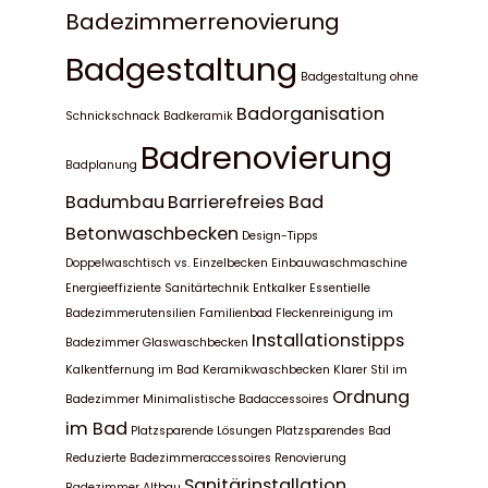
Badezimmerrenovierung
Badgestaltung
Badgestaltung ohne
Badorganisation
Schnickschnack
Badkeramik
Badrenovierung
Badplanung
Badumbau
Barrierefreies Bad
Betonwaschbecken
Design-Tipps
Doppelwaschtisch vs. Einzelbecken
Einbauwaschmaschine
Energieeffiziente Sanitärtechnik
Entkalker
Essentielle
Badezimmerutensilien
Familienbad
Fleckenreinigung im
Installationstipps
Badezimmer
Glaswaschbecken
Kalkentfernung im Bad
Keramikwaschbecken
Klarer Stil im
Ordnung
Badezimmer
Minimalistische Badaccessoires
im Bad
Platzsparende Lösungen
Platzsparendes Bad
Reduzierte Badezimmeraccessoires
Renovierung
Sanitärinstallation
Badezimmer Altbau